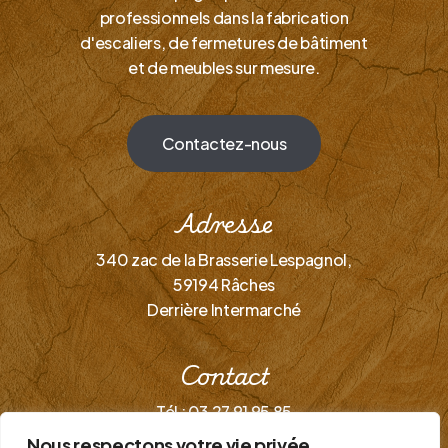
professionnels dans la fabrication
d'escaliers, de fermetures de bâtiment
et de meubles sur mesure.
C
o
n
t
a
c
t
e
z
-
n
o
u
s
Adresse
340 zac de la Brasserie Lespagnol,
59194 Râches
Derrière Intermarché
Contact
Tél : 03 27 91 95 85
Mail : menuiseriedete@gmail.com
Nous respectons votre vie privée.