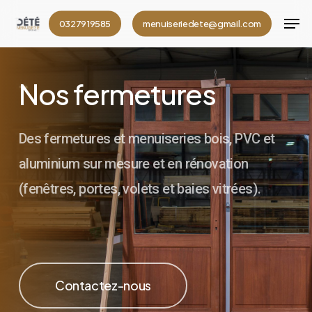
Skip
Men
0327919585
menuiseriedete@gmail.com
to
Close
main
Menu
content
Nos fermetures
Des fermetures et menuiseries bois, PVC et
aluminium sur mesure et en rénovation
(fenêtres, portes, volets et baies vitrées).
Contactez-nous